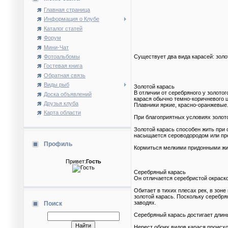
Главная страница
Информация о Клубе
Каталог статей
Форум
Мини-Чат
Фотоальбомы
Существует два вида карасей: золо
Гостевая книга
Обратная связь
Виды рыб
Золотой карась
В отличии от серебряного у золото
Доска объявлений
карася обычно темно-коричневого ц
Друзья клуба
Плавники яркие, красно-оранжевые.
Карта области
При благоприятных условиях золотой
Золотой карась способен жить при 
насыщается сероводородом или про
Профиль
Кормиться мелкими придонными жив
Привет:
Гость
Серебряный карась
Он отличается серебристой окраско
Обитает в тихих плесах рек, в зон
золотой карась. Поскольку серебря
заводях.
Поиск
Серебряный карась достигает длины 
Нерест обоих видов карася происхо